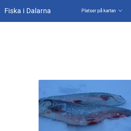
Sök
Fiska i Dalarna
Platser på kartan
efter:
Allt du behöver
för ditt fiske i
Dalarna