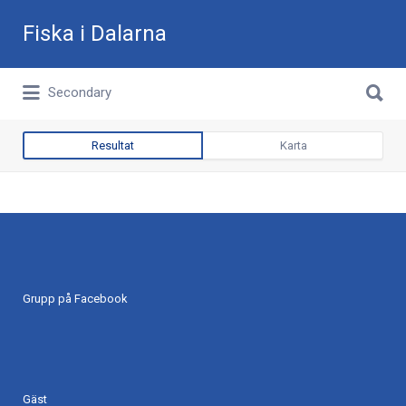
Sök
Fiska i Dalarna
efter:
Sök
Allt du behöver för ditt fiske i Dalarna
Secondary
efter:
Resultat
Karta
Grupp på Facebook
Gäst