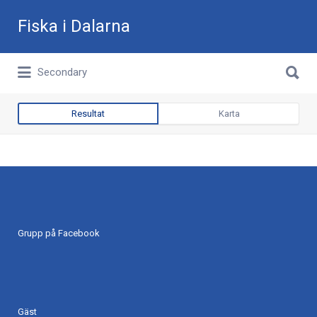
Sök
Fiska i Dalarna
efter:
Sök
Allt du behöver för ditt fiske i Dalarna
Secondary
efter:
Resultat
Karta
Grupp på Facebook
Gäst